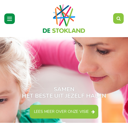
Toggle
navigation
SAMEN
HET BESTE UIT JEZELF HALEN
LEES MEER OVER ONZE VISIE