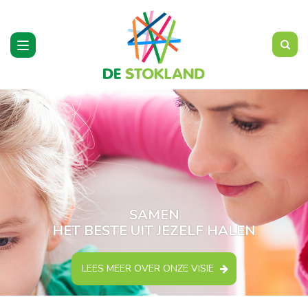
Toggle
navigation
SAMEN
HET BESTE UIT JEZELF HALEN
LEES MEER OVER ONZE VISIE