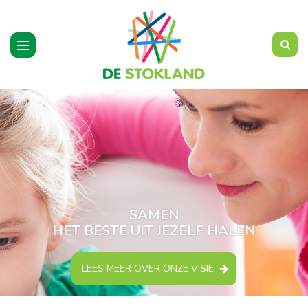
Toggle
navigation
SAMEN
HET BESTE UIT JEZELF HALEN
LEES MEER OVER ONZE VISIE