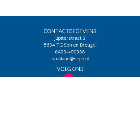
CONTACTGEGEVENS
Jupiterstraat 3
5694 TG Son en Breugel
0499-490388
stokland@skpo.nl
VOLG ONS
WIJ ZIJN EEN SCHOOL VAN
Powered by BasisOnline
|
Privacy & Cookies