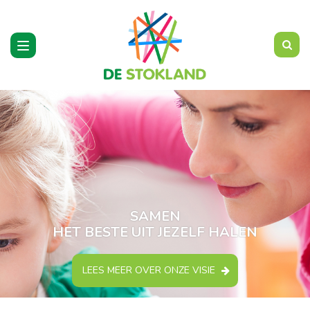
Toggle
navigation
SAMEN
HET BESTE UIT JEZELF HALEN
LEES MEER OVER ONZE VISIE