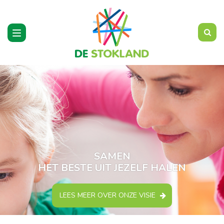
Toggle
navigation
SAMEN
HET BESTE UIT JEZELF HALEN
LEES MEER OVER ONZE VISIE