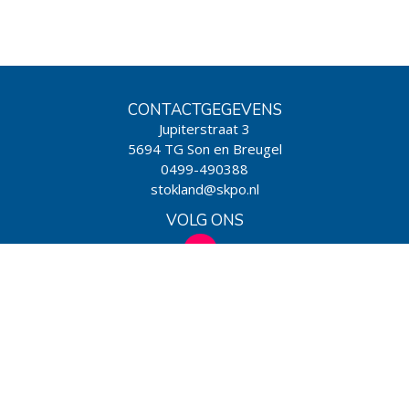
CONTACTGEGEVENS
Jupiterstraat 3
5694 TG Son en Breugel
0499-490388
stokland@skpo.nl
VOLG ONS
WIJ ZIJN EEN SCHOOL VAN