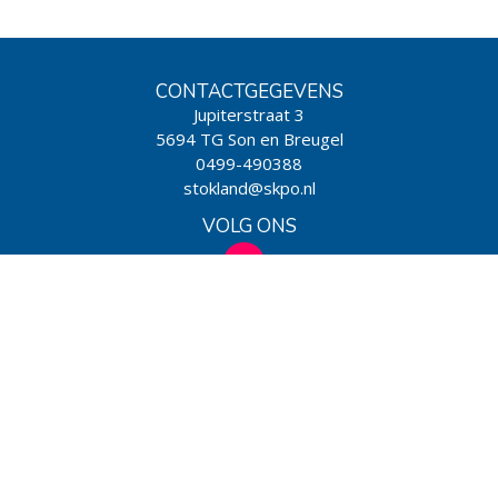
CONTACTGEGEVENS
Jupiterstraat 3
5694 TG Son en Breugel
0499-490388
stokland@skpo.nl
VOLG ONS
WIJ ZIJN EEN SCHOOL VAN
Powered by BasisOnline
|
Privacy & Cookies