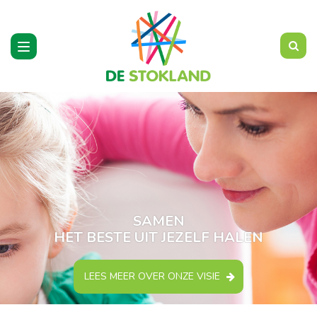
Toggle
navigation
SAMEN
HET BESTE UIT JEZELF HALEN
LEES MEER OVER ONZE VISIE