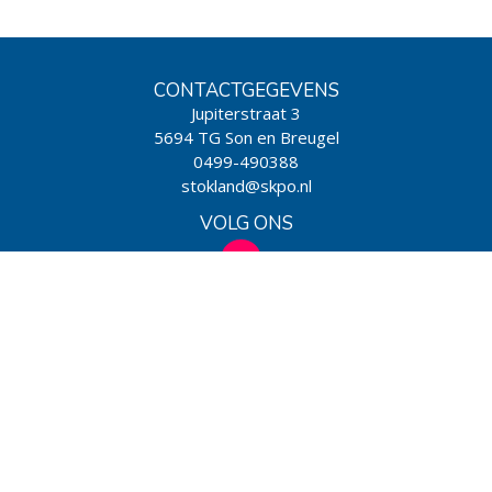
CONTACTGEGEVENS
Jupiterstraat 3
5694 TG Son en Breugel
0499-490388
stokland@skpo.nl
VOLG ONS
WIJ ZIJN EEN SCHOOL VAN
Powered by BasisOnline
|
Privacy & Cookies