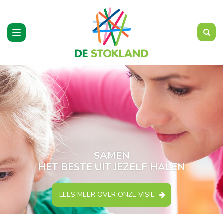
Toggle
navigation
SAMEN
HET BESTE UIT JEZELF HALEN
LEES MEER OVER ONZE VISIE