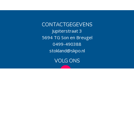
CONTACTGEGEVENS
Jupiterstraat 3
5694 TG Son en Breugel
0499-490388
stokland@skpo.nl
VOLG ONS
WIJ ZIJN EEN SCHOOL VAN
Powered by BasisOnline
|
Privacy & Cookies