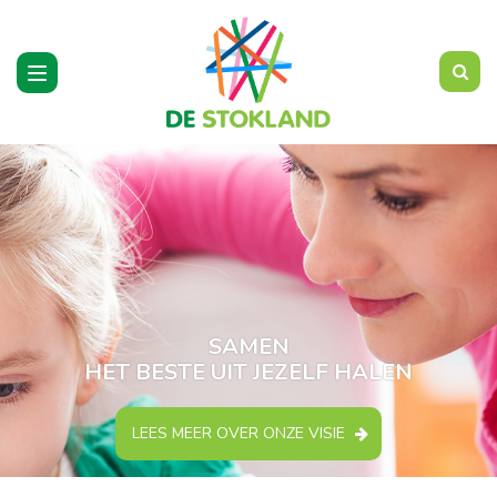
Toggle
navigation
SAMEN
HET BESTE UIT JEZELF HALEN
LEES MEER OVER ONZE VISIE