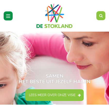
Toggle
navigation
SAMEN
HET BESTE UIT JEZELF HALEN
LEES MEER OVER ONZE VISIE