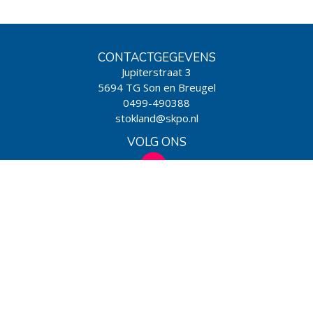
CONTACTGEGEVENS
Jupiterstraat 3
5694 TG Son en Breugel
0499-490388
stokland@skpo.nl
VOLG ONS
WIJ ZIJN EEN SCHOOL VAN
Powered by BasisOnline
|
Privacy & Cookies