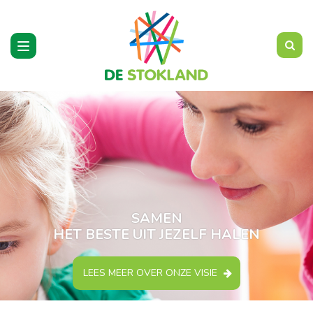
Toggle
navigation
SAMEN
HET BESTE UIT JEZELF HALEN
LEES MEER OVER ONZE VISIE