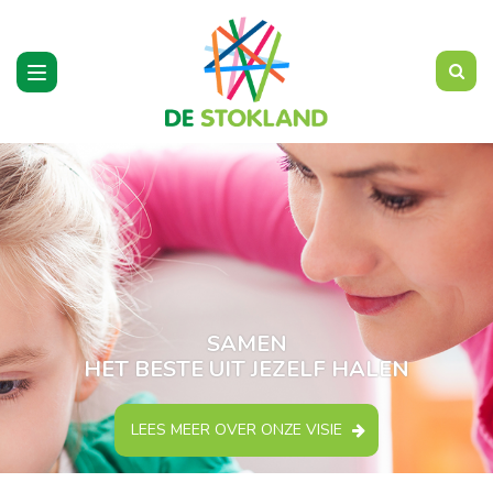
Toggle
navigation
SAMEN
HET BESTE UIT JEZELF HALEN
LEES MEER OVER ONZE VISIE