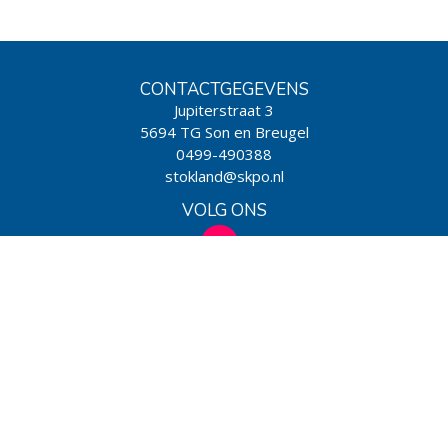
CONTACTGEGEVENS
Jupiterstraat 3
5694 TG Son en Breugel
0499-490388
stokland@skpo.nl
VOLG ONS
WIJ ZIJN EEN SCHOOL VAN
Powered by BasisOnline
|
Privacy & Cookies