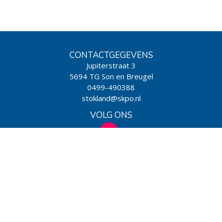
CONTACTGEGEVENS
Jupiterstraat 3
5694 TG Son en Breugel
0499-490388
stokland@skpo.nl
VOLG ONS
WIJ ZIJN EEN SCHOOL VAN