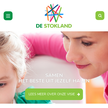
Toggle
navigation
SAMEN
HET BESTE UIT JEZELF HALEN
LEES MEER OVER ONZE VISIE