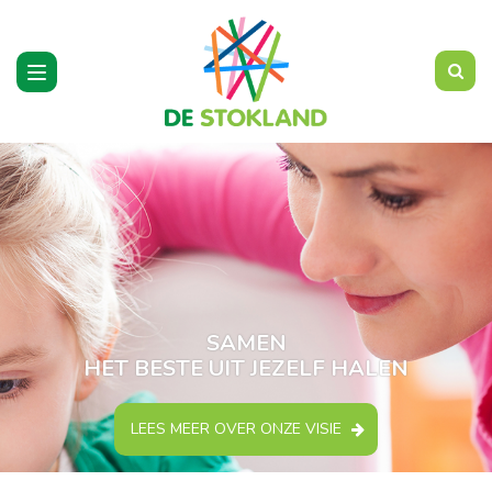
Toggle
navigation
SAMEN
HET BESTE UIT JEZELF HALEN
LEES MEER OVER ONZE VISIE