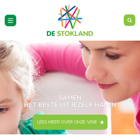
Toggle
navigation
SAMEN
HET BESTE UIT JEZELF HALEN
LEES MEER OVER ONZE VISIE