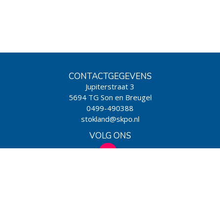
CONTACTGEGEVENS
Jupiterstraat 3
5694 TG Son en Breugel
0499-490388
stokland@skpo.nl
VOLG ONS
WIJ ZIJN EEN SCHOOL VAN