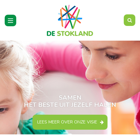
Toggle
navigation
SAMEN
HET BESTE UIT JEZELF HALEN
LEES MEER OVER ONZE VISIE