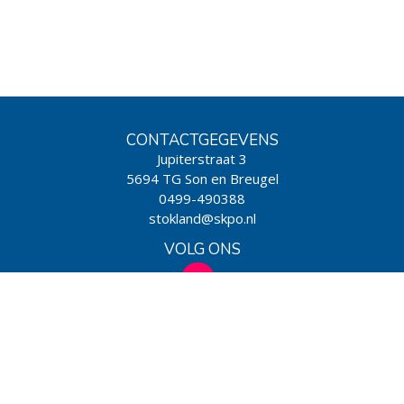
CONTACTGEGEVENS
Jupiterstraat 3
5694 TG Son en Breugel
0499-490388
stokland@skpo.nl
VOLG ONS
WIJ ZIJN EEN SCHOOL VAN