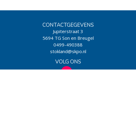
CONTACTGEGEVENS
Jupiterstraat 3
5694 TG Son en Breugel
0499-490388
stokland@skpo.nl
VOLG ONS
WIJ ZIJN EEN SCHOOL VAN
Powered by BasisOnline
|
Privacy & Cookies