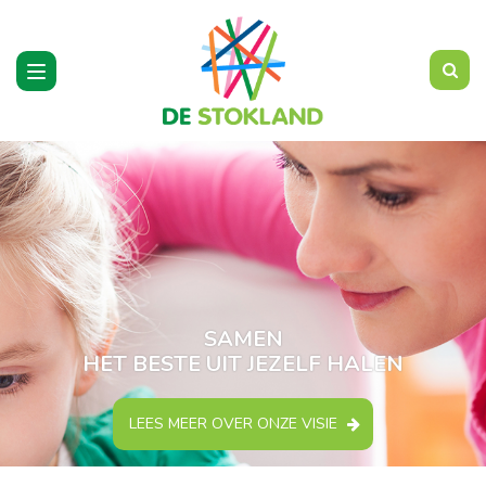
Toggle
navigation
SAMEN
HET BESTE UIT JEZELF HALEN
LEES MEER OVER ONZE VISIE